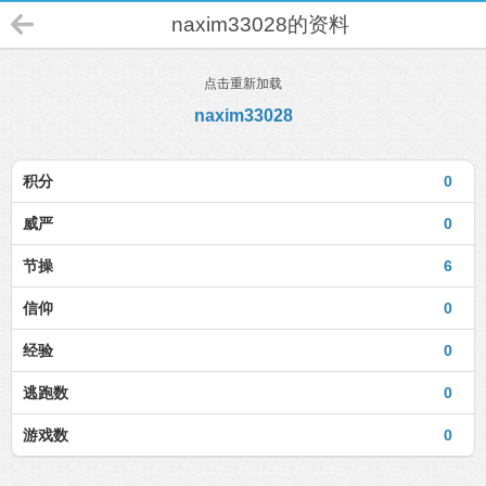
naxim33028的资料
点击重新加载
naxim33028
积分
0
威严
0
节操
6
信仰
0
经验
0
逃跑数
0
游戏数
0