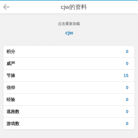
cjw的资料
点击重新加载
cjw
积分
0
威严
0
节操
15
信仰
0
经验
0
逃跑数
0
游戏数
0