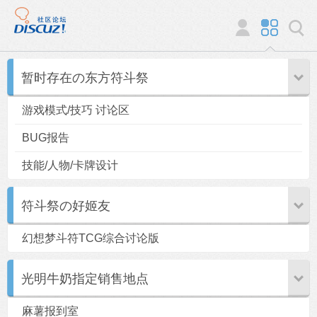
暂时存在の东方符斗祭
游戏模式/技巧 讨论区
BUG报告
技能/人物/卡牌设计
符斗祭の好姬友
幻想梦斗符TCG综合讨论版
光明牛奶指定销售地点
麻薯报到室