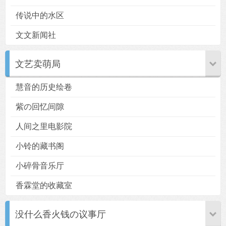
传说中的水区
文文新闻社
文艺卖萌局
慧音的历史绘卷
紫の回忆间隙
人间之里电影院
小铃的藏书阁
小碎骨音乐厅
香霖堂的收藏室
没什么香火钱の议事厅