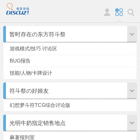
暂时存在の东方符斗祭
游戏模式/技巧 讨论区
BUG报告
技能/人物/卡牌设计
符斗祭の好姬友
幻想梦斗符TCG综合讨论版
光明牛奶指定销售地点
麻薯报到室