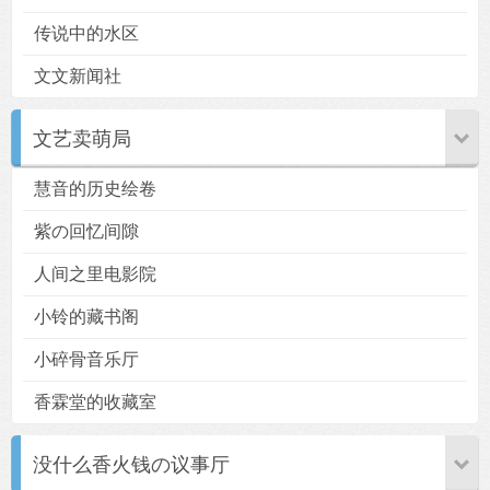
传说中的水区
文文新闻社
文艺卖萌局
慧音的历史绘卷
紫の回忆间隙
人间之里电影院
小铃的藏书阁
小碎骨音乐厅
香霖堂的收藏室
没什么香火钱の议事厅