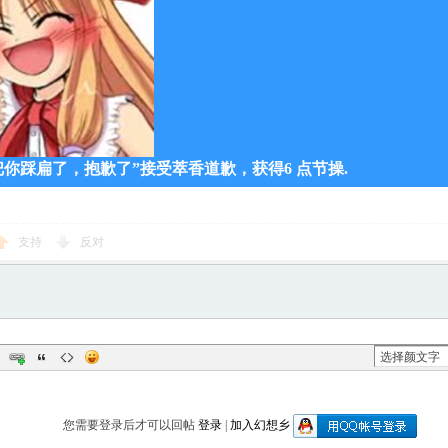
把你踩扁了，抱歉了”接受萃香道歉，获得6 点节操.
支持
反对
您需要登录后才可以回帖
登录
|
加入幻想乡