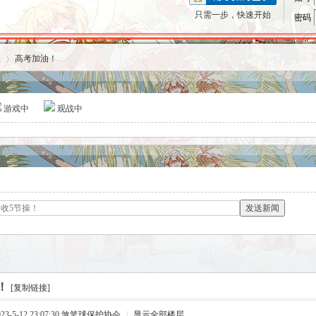
只需一步，快速开始
密码
区
高考加油！
游戏中
观战中
›
发送新闻
！
[复制链接]
-5-12 23:07:30
煞笔球保护协会
|
显示全部楼层