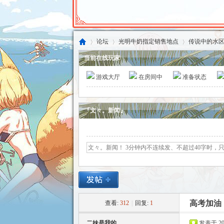
论坛
光明牛奶指定销售地点
传说中的水
当前在线玩家
游戏大厅
在房间中
准备状态
东
»
›
›
『文々。新闻』
方
高考加油
查看:
312
|
回复:
1
二妹是我的
发表于 2023