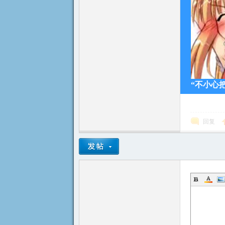
祭
“不小心
回复
官