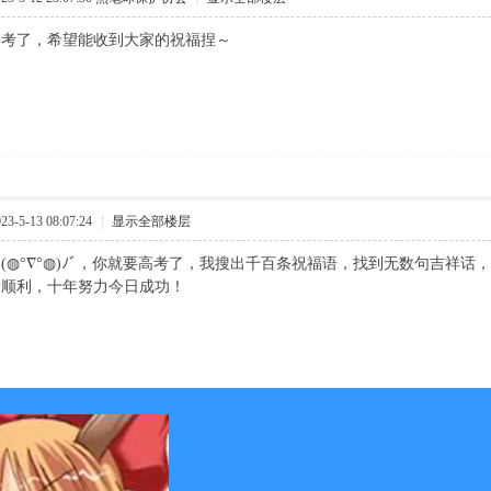
高考了，希望能收到大家的祝福捏～
-5-13 08:07:24
|
显示全部楼层
(◍°∇°◍)ﾉﾞ，你就要高考了，我搜出千百条祝福语，找到无数句吉祥
考顺利，十年努力今日成功！