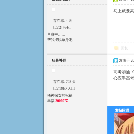
马上就要
存在感: 4 天
[LV.2]毛玉I
单身中……
符
帮我摆脱单身吧
回复
狂暴补师
发表于 2023
高考加油ヾ
心应手高
存在感: 768 天
[LV.10]达人III
稀神探女的祝福
斗
幸福:
20060℃
[
发帖际遇
]: