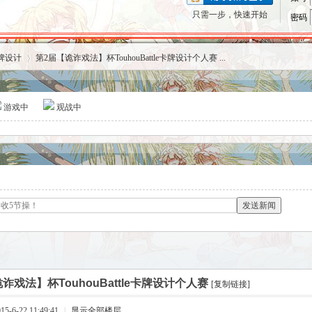
只需一步，快速开始
密码
卡牌设计
第2届【诡诈戏法】杯TouhouBattle卡牌设计个人赛 ...
游戏中
观战中
›
发送新闻
诈戏法】杯TouhouBattle卡牌设计个人赛
[复制链接]
-6-22 11:49:41
|
显示全部楼层