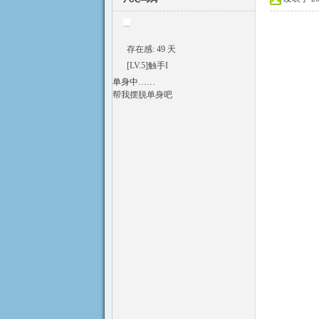
存在感: 49 天
[LV.5]触手I
单身中……
符
帮我摆脱单身吧
斗