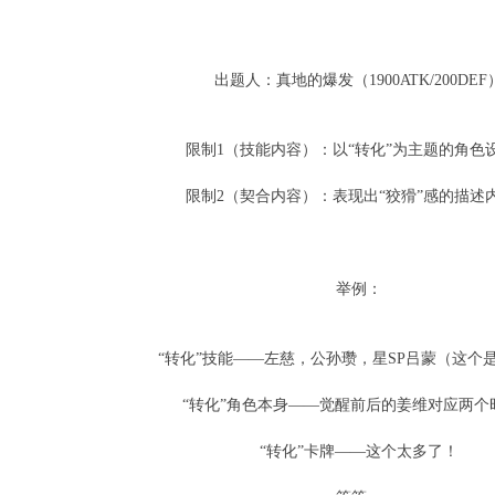
出题人：真地的爆发（1900ATK/200DEF
限制1（技能内容）：以“转化”为主题的角色
限制2（契合内容）：表现出“狡猾”感的描述
举例：
“转化”技能——左慈，公孙瓒，星SP吕蒙（这个
“转化”角色本身——觉醒前后的姜维对应两个
“转化”卡牌——这个太多了！