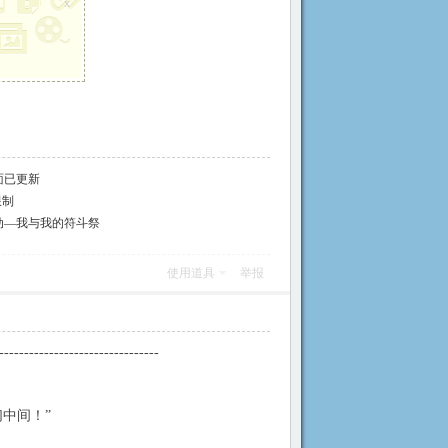
x
面已更新
限制
动—我与我的符斗祭
使用道具
举报
--------------------------------
中间！”