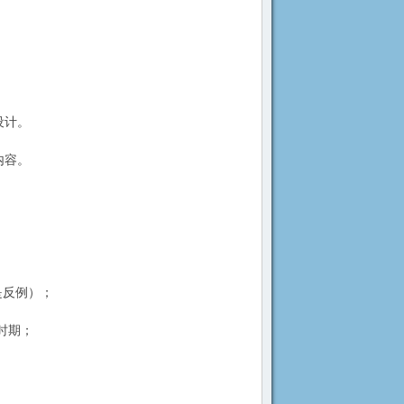
）
设计。
内容。
是反例）；
时期；