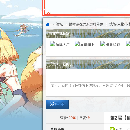
论坛
暂时存在の东方符斗祭
技能/人物/
当前在线玩家
游戏大厅
在房间中
准备状态
东
»
›
›
『文々。新闻』
方
第2届【诡
查看:
2006
|
回复:
9
八咫乌鸦
发表于 2015