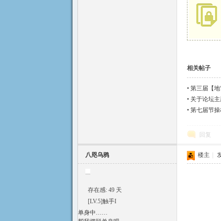
方
相关帖子
•
第三届【地雷
•
关于论坛主
•
第七届节操
论
回复
八咫乌鸦
楼主
|
发
存在感: 49 天
[LV.5]触手I
坛
单身中……