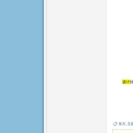
祭
官
设计
东方
,
主