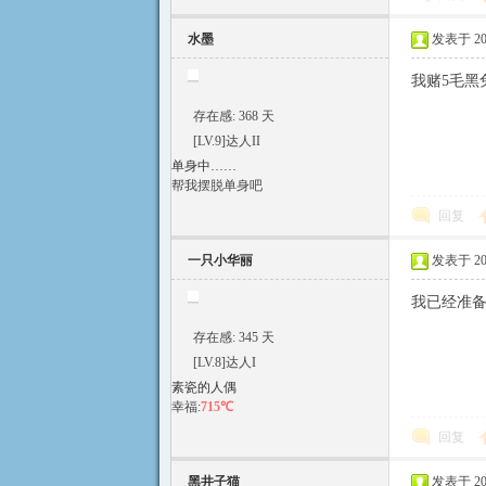
水墨
发表于 2015
我赌5毛黑
存在感: 368 天
[LV.9]达人II
单身中……
帮我摆脱单身吧
回复
一只小华丽
发表于 2015
我已经准备
存在感: 345 天
[LV.8]达人I
素瓷的人偶
幸福:
715℃
回复
黑井子猫
发表于 2015