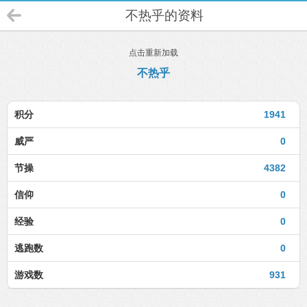
不热乎的资料
点击重新加载
不热乎
积分
1941
威严
0
节操
4382
信仰
0
经验
0
逃跑数
0
游戏数
931