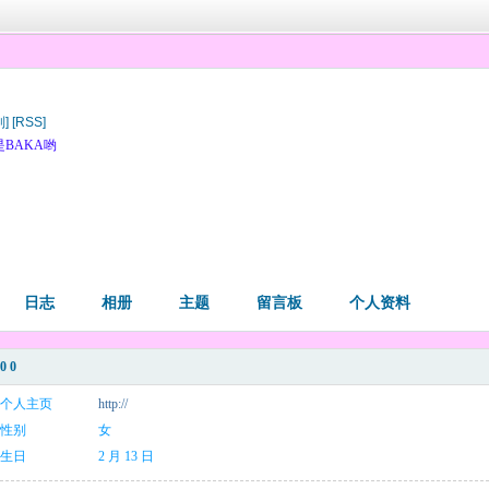
制]
[RSS]
BAKA哟
日志
相册
主题
留言板
个人资料
0 0
个人主页
http://
性别
女
生日
2 月 13 日