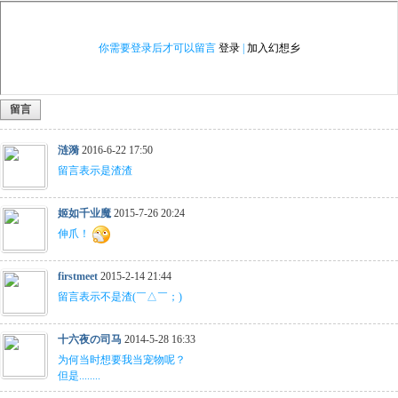
你需要登录后才可以留言
登录
|
加入幻想乡
留言
涟漪
2016-6-22 17:50
留言表示是渣渣
姬如千业魔
2015-7-26 20:24
伸爪！
firstmeet
2015-2-14 21:44
留言表示不是渣(￣△￣；)
十六夜の司马
2014-5-28 16:33
为何当时想要我当宠物呢？
但是........