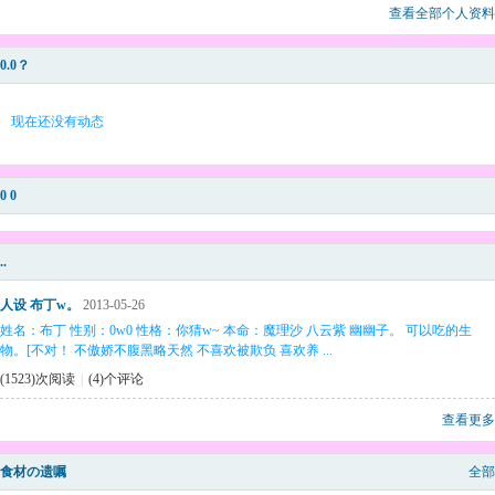
查看全部个人资料
0.0？
现在还没有动态
0 0
..
人设 布丁w。
2013-05-26
姓名：布丁 性别：0w0 性格：你猜w~ 本命：魔理沙 八云紫 幽幽子。 可以吃的生
物。[不对！ 不傲娇不腹黑略天然 不喜欢被欺负 喜欢养 ...
(1523)次阅读
|
(4)个评论
查看更多
食材の遗嘱
全部