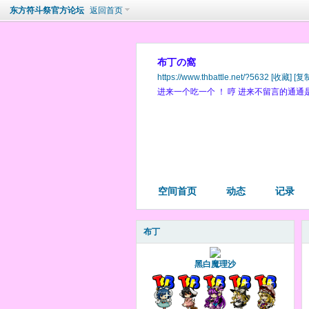
东方符斗祭官方论坛
返回首页
布丁の窩
https://www.thbattle.net/?5632
[收藏]
[复
进来一个吃一个 ！ 哼 进来不留言的通通是
空间首页
动态
记录
布丁
黑白魔理沙