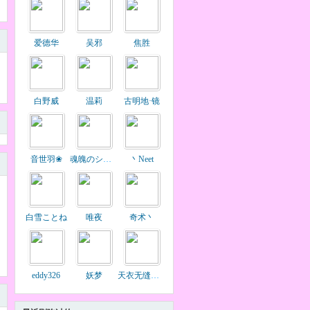
爱德华
吴邪
焦胜
白野威
温莉
古明地·镜
音世羽❀
魂魄のシャナ
丶Neet
白雪ことね
唯夜
奇术丶
eddy326
妖梦
天衣无缝的吃货