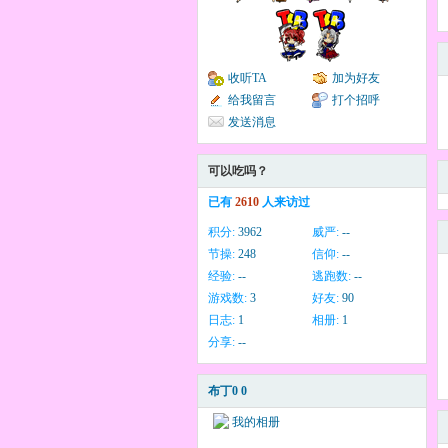
收听TA
加为好友
给我留言
打个招呼
发送消息
可以吃吗？
已有
2610
人来访过
积分:
3962
威严:
--
节操:
248
信仰:
--
经验:
--
逃跑数:
--
游戏数:
3
好友:
90
日志:
1
相册:
1
分享:
--
布丁0 0