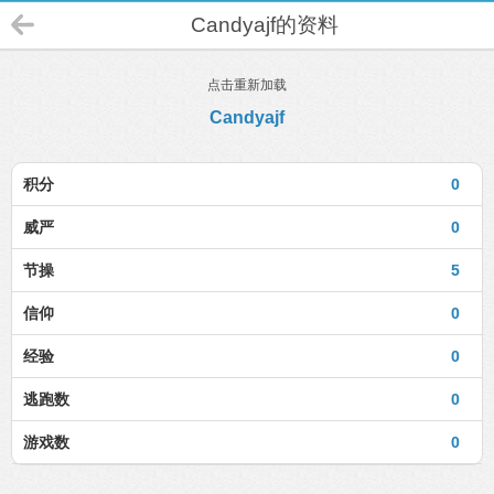
Candyajf的资料
点击重新加载
Candyajf
积分
0
威严
0
节操
5
信仰
0
经验
0
逃跑数
0
游戏数
0