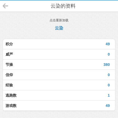
云染的资料
点击重新加载
云染
积分
49
威严
0
节操
380
信仰
0
经验
0
逃跑数
1
游戏数
49