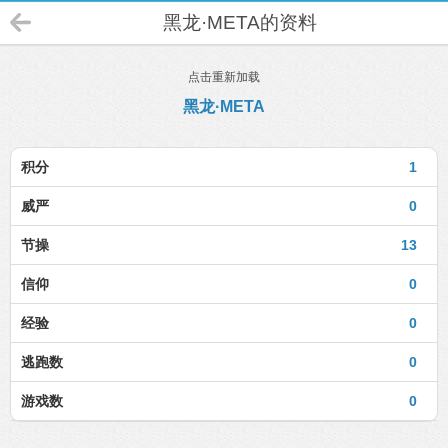
黑龙·META的资料
点击重新加载
黑龙·META
积分
1
威严
0
节操
13
信仰
0
经验
0
逃跑数
0
游戏数
0