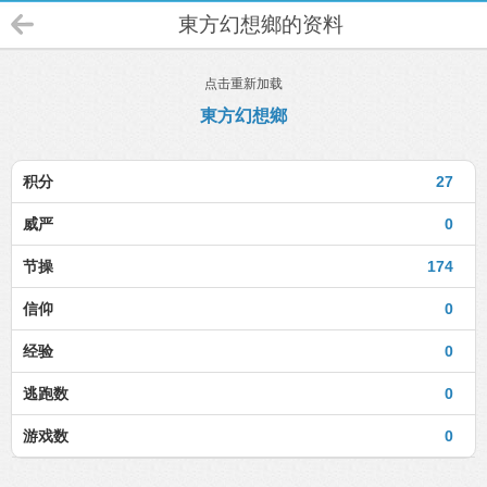
東方幻想鄉的资料
点击重新加载
東方幻想鄉
积分
27
威严
0
节操
174
信仰
0
经验
0
逃跑数
0
游戏数
0