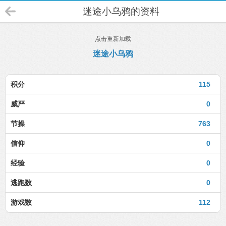
迷途小乌鸦的资料
点击重新加载
迷途小乌鸦
积分
115
威严
0
节操
763
信仰
0
经验
0
逃跑数
0
游戏数
112