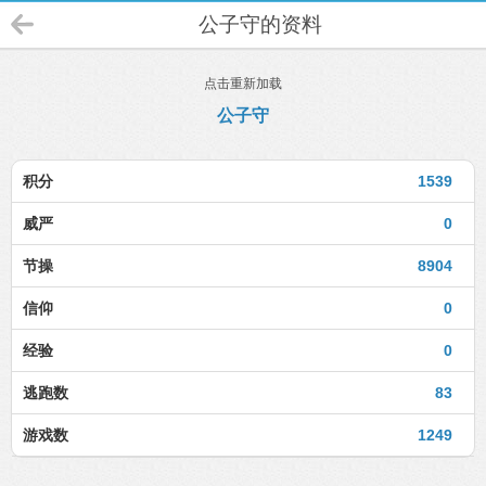
公子守的资料
点击重新加载
公子守
积分
1539
威严
0
节操
8904
信仰
0
经验
0
逃跑数
83
游戏数
1249