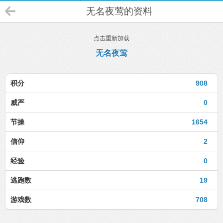
无名夜莺的资料
点击重新加载
无名夜莺
积分
908
威严
0
节操
1654
信仰
2
经验
0
逃跑数
19
游戏数
708