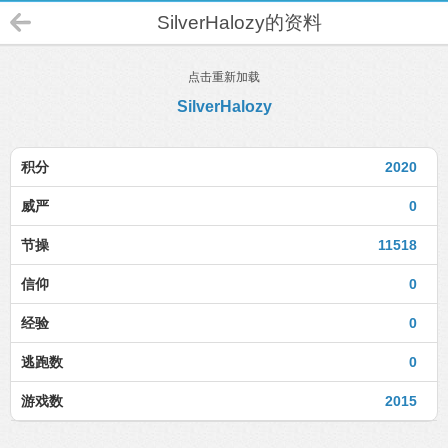
SilverHalozy的资料
点击重新加载
SilverHalozy
积分
2020
威严
0
节操
11518
信仰
0
经验
0
逃跑数
0
游戏数
2015