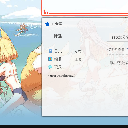
分享
际遇
好友的分
东
›
按类型查看:
日志
发布
相册
上传
现在还没分
记录
{userpanelarea2}
方