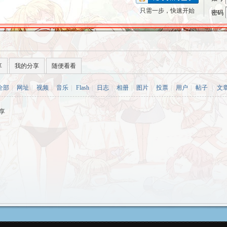
只需一步，快速开始
密码
享
我的分享
随便看看
全部
|
网址
|
视频
|
音乐
|
Flash
|
日志
|
相册
|
图片
|
投票
|
用户
|
帖子
|
文
享