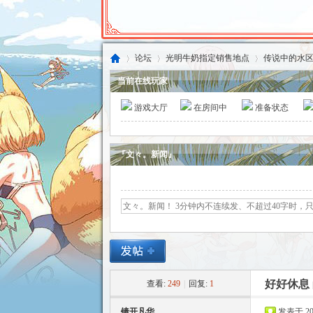
论坛
光明牛奶指定销售地点
传说中的水
当前在线玩家
游戏大厅
在房间中
准备状态
东
»
›
›
『文々。新闻』
方
好好休息
查看:
249
|
回复:
1
镜开凡华
发表于 2021