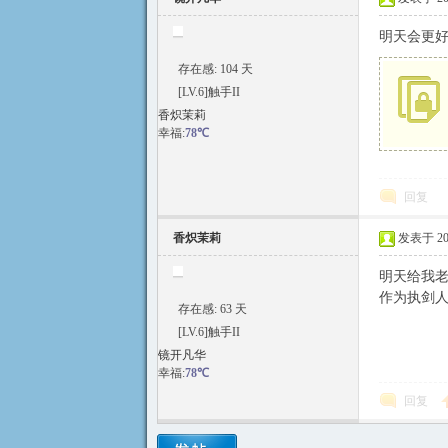
明天会更
存在感: 104 天
[LV.6]触手II
香炽茉莉
符
幸福:
78℃
回复
香炽茉莉
发表于 2021
明天给我
作为执剑
存在感: 63 天
斗
[LV.6]触手II
镜开凡华
幸福:
78℃
回复