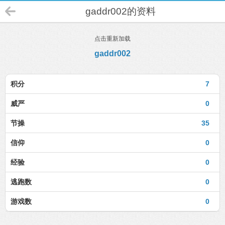
gaddr002的资料
点击重新加载
gaddr002
积分
7
威严
0
节操
35
信仰
0
经验
0
逃跑数
0
游戏数
0