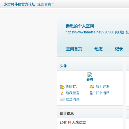
东方符斗祭官方论坛
返回首页
秦恩的个人空间
https://www.thbattle.net/?16560
[收藏]
[复
空间首页
动态
记录
头像
秦恩
收听TA
加为好友
给我留言
打个招呼
发送消息
统计信息
已有
10
人来访过