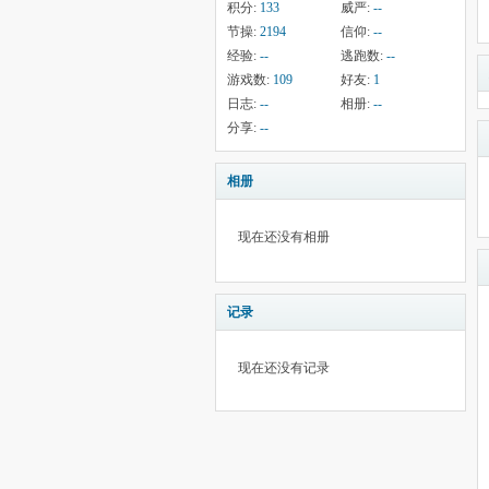
积分:
133
威严:
--
节操:
2194
信仰:
--
经验:
--
逃跑数:
--
游戏数:
109
好友:
1
日志:
--
相册:
--
分享:
--
相册
现在还没有相册
记录
现在还没有记录