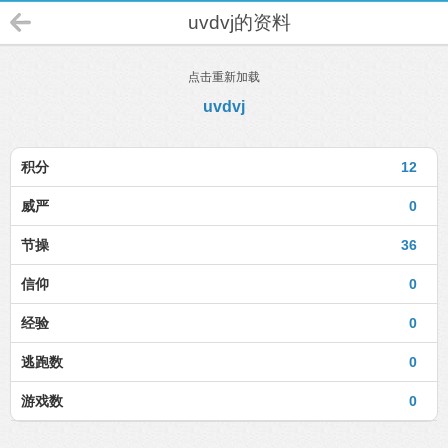
uvdvj的资料
点击重新加载
uvdvj
积分
12
威严
0
节操
36
信仰
0
经验
0
逃跑数
0
游戏数
0