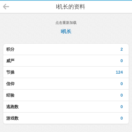
l机长的资料
点击重新加载
l机长
积分
2
威严
0
节操
124
信仰
0
经验
0
逃跑数
0
游戏数
0