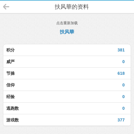
扶风華的资料
点击重新加载
扶风華
积分
381
威严
0
节操
618
信仰
0
经验
0
逃跑数
0
游戏数
377