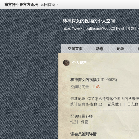
东方符斗祭官方论坛
返回首页
稀神探女的祝福的个人空间
https://www.thbattle.net/?60623
[收藏]
[复制]
[
空间首页
动态
记录
个人资料
稀神探女的祝福
(UID: 60623)
空间访问量
1143
最新记录
惊了怎么还有这个界面的从来
统计信息
好友数 32
|
记录数 1
|
日志数 
配偶
狂暴补师
性别
保密
该会员签到详情