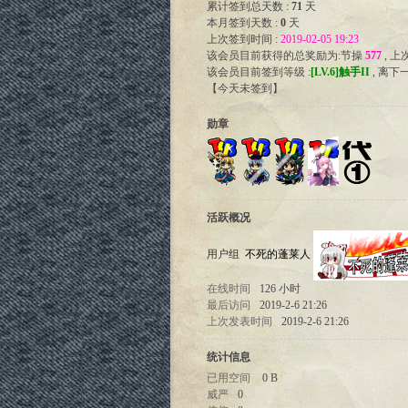
累计签到总天数 :
71
天
本月签到天数 :
0
天
上次签到时间 :
2019-02-05 19:23
该会员目前获得的总奖励为:节操
577
, 
该会员目前签到等级 :
[LV.6]触手II
, 离下
【
今天未签到
】
勋章
活跃概况
用户组
不死的蓬莱人
在线时间
126 小时
最后访问
2019-2-6 21:26
上次发表时间
2019-2-6 21:26
统计信息
已用空间
0 B
威严
0