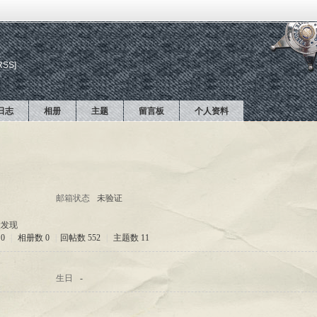
RSS]
日志
相册
主题
留言板
个人资料
邮箱状态
未验证
没发现
0
|
相册数 0
|
回帖数 552
|
主题数 11
生日
-