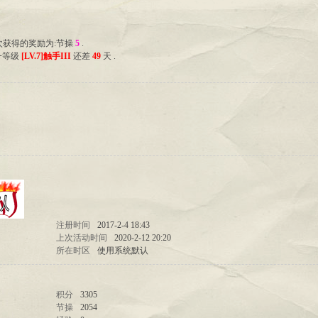
上次获得的奖励为:节操
5
.
一等级
[LV.7]触手III
还差
49
天 .
注册时间
2017-2-4 18:43
上次活动时间
2020-2-12 20:20
所在时区
使用系统默认
积分
3305
节操
2054