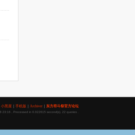
小黑屋
|
手机版
|
Archiver
|
东方符斗祭官方论坛
8 23:16
, Processed in 0.022615 second(s), 22 queries .