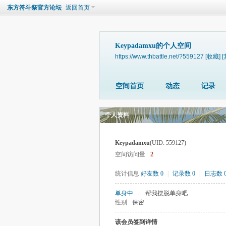
东方符斗祭官方论坛
返回首页
Keypadamxu的个人空间
https://www.thbattle.net/?559127
[收藏]
[
空间首页
动态
记录
个人资料
Keypadamxu
(UID: 559127)
空间访问量
2
统计信息
好友数 0
|
记录数 0
|
日志数 
单身中……
帮我摆脱单身吧
性别
保密
该会员签到详情