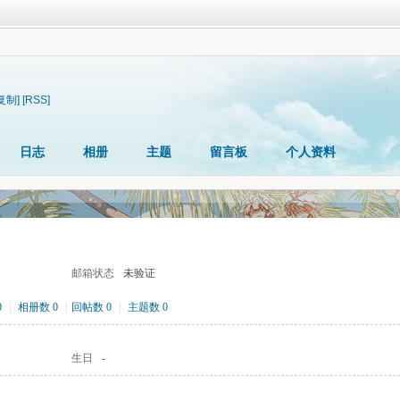
复制]
[RSS]
日志
相册
主题
留言板
个人资料
邮箱状态
未验证
0
|
相册数 0
|
回帖数 0
|
主题数 0
生日
-