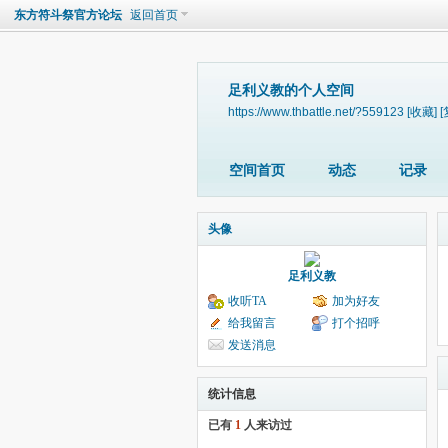
东方符斗祭官方论坛
返回首页
足利义教的个人空间
https://www.thbattle.net/?559123
[收藏]
[
空间首页
动态
记录
头像
足利义教
收听TA
加为好友
给我留言
打个招呼
发送消息
统计信息
已有
1
人来访过