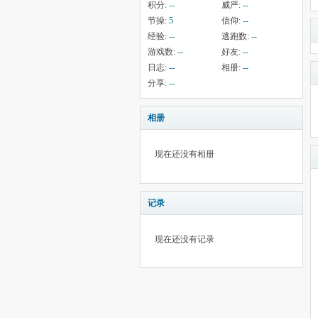
积分:
--
威严:
--
节操:
5
信仰:
--
经验:
--
逃跑数:
--
游戏数:
--
好友:
--
日志:
--
相册:
--
分享:
--
相册
现在还没有相册
记录
现在还没有记录