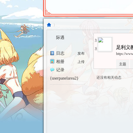
际遇
加为好友
足利义
发送消息
东
›
日志
发布
https://www
相册
上传
主题
记录
还没有相关动态
{userpanelarea2}
方