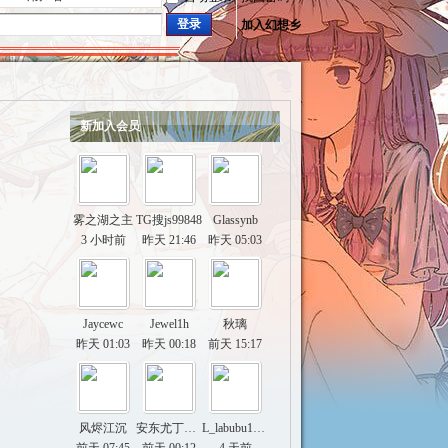
登录
加入幻想乡
新加入会员
雾之湖之主
TG搜js99848
Glassynb
3 小时前
昨天 21:46
昨天 05:03
Jaycewc
Jewel1h
秋璃
昨天 01:03
昨天 00:18
前天 15:17
风烬江沉
安东尤丁才夫
L_labubu114514