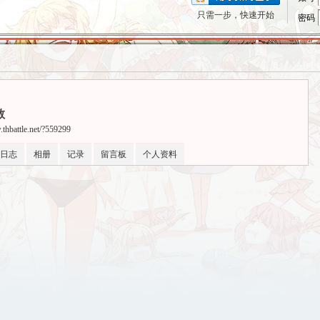
只需一步，快速开始
密码
教
.thbattle.net/?559299
日志
相册
记录
留言板
个人资料