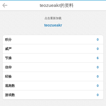
teozueakr的资料
点击重新加载
teozueakr
积分
0
威严
0
节操
6
信仰
0
经验
0
逃跑数
0
游戏数
0