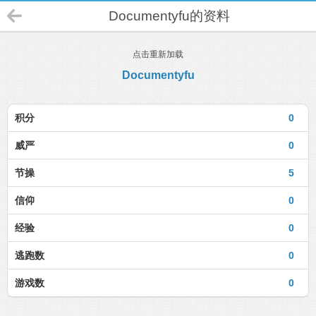
Documentyfu的资料
点击重新加载
Documentyfu
积分
0
威严
0
节操
5
信仰
0
经验
0
逃跑数
0
游戏数
0