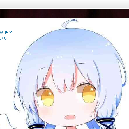
制]
[RSS]
AQ