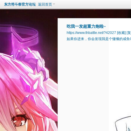
东方符斗祭官方论坛
返回首页
吃我一发超重力炮啦~
https://www.thbattle.net/?42027
[收藏]
[复
如果你进来，你会发现我是个慵懒的咸鱼Q