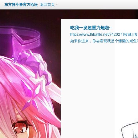
东方符斗祭官方论坛
返回首页
吃我一发超重力炮啦~
https://www.thbattle.net/?42027
[收藏]
[复
如果你进来，你会发现我是个慵懒的咸鱼Q