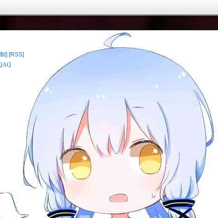
制]
[RSS]
AQ