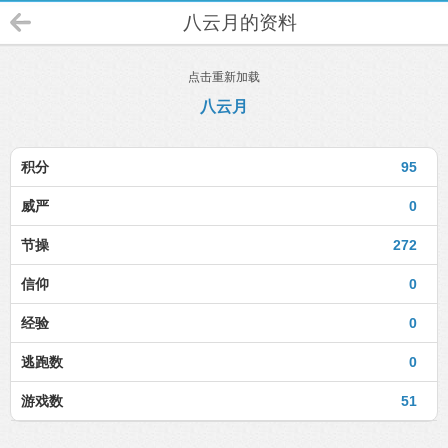
八云月的资料
点击重新加载
八云月
积分
95
威严
0
节操
272
信仰
0
经验
0
逃跑数
0
游戏数
51