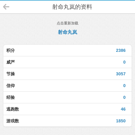
射命丸岚的资料
点击重新加载
射命丸岚
积分
2386
威严
0
节操
3057
信仰
0
经验
0
逃跑数
46
游戏数
1850