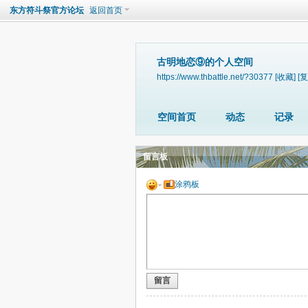
东方符斗祭官方论坛
返回首页
古明地恋⑨的个人空间
https://www.thbattle.net/?30377
[收藏]
[复
空间首页
动态
记录
留言板
涂鸦板
留言