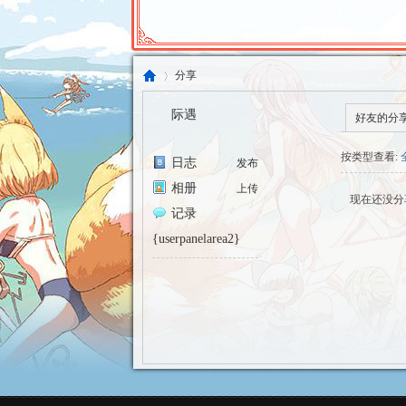
分享
际遇
好友的分
东
›
按类型查看:
日志
发布
相册
上传
现在还没分
记录
{userpanelarea2}
方