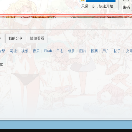
只需一步，快速开始
密码
享
我的分享
随便看看
全部
|
网址
|
视频
|
音乐
|
Flash
|
日志
|
相册
|
图片
|
投票
|
用户
|
帖子
|
文
享