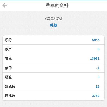
香草的资料
点击重新加载
香草
积分
5855
威严
9
节操
13951
信仰
-1
经验
0
逃跑数
26
游戏数
3756