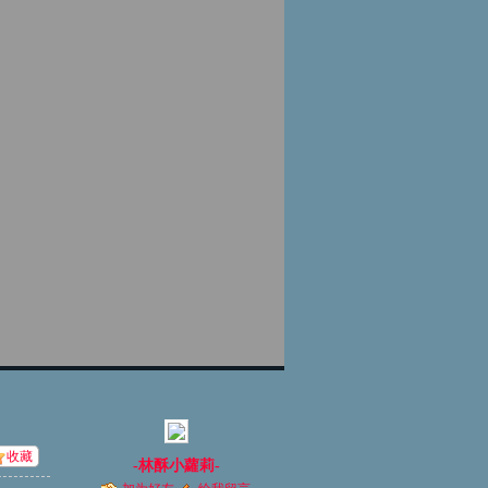
收藏
-林酥小蘿莉-