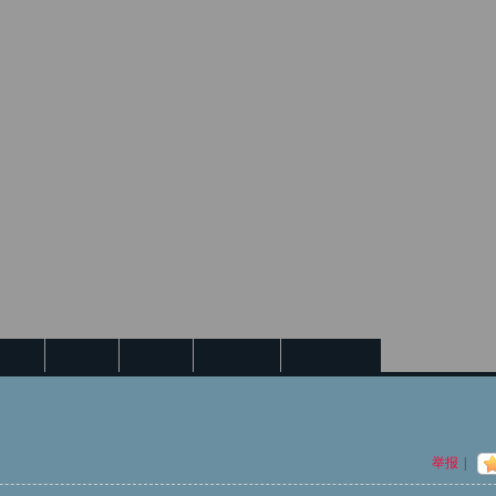
日志
相册
主题
留言板
个人资料
举报
|