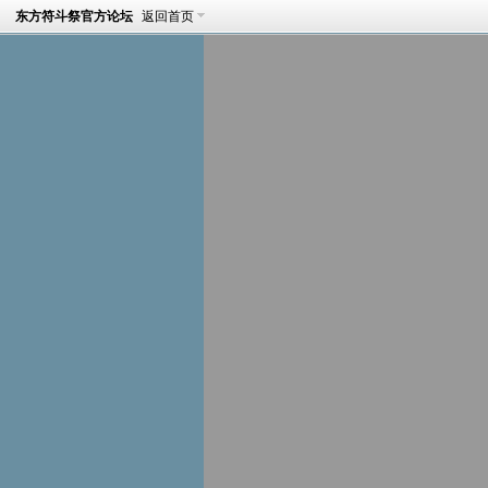
东方符斗祭官方论坛
返回首页
芙蘭朵露·斯卡雷特
https://www.thbattle.net/?2435
[收藏]
[复制]
[R