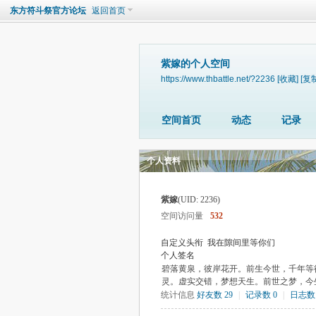
东方符斗祭官方论坛
返回首页
紫嫁的个人空间
https://www.thbattle.net/?2236
[收藏]
[复
空间首页
动态
记录
个人资料
紫嫁
(UID: 2236)
空间访问量
532
自定义头衔
我在隙间里等你们
个人签名
碧落黄泉，彼岸花开。前生今世，千年等
灵。虚实交错，梦想天生。前世之梦，今
统计信息
好友数 29
|
记录数 0
|
日志数 