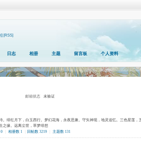
制]
[RSS]
日志
相册
主题
留言板
个人资料
邮箱状态
未验证
待。绯红月下，白玉西行。梦幻花海，永夜思兼。守矢神现，地灵追忆。三色星莲，
生之缘。远离尘世，萃梦绯想
0
|
相册数 1
|
回帖数 3219
|
主题数 131