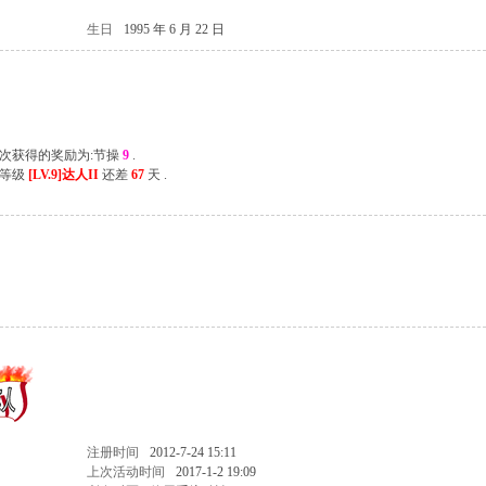
生日
1995 年 6 月 22 日
上次获得的奖励为:节操
9
.
一等级
[LV.9]达人II
还差
67
天 .
注册时间
2012-7-24 15:11
上次活动时间
2017-1-2 19:09