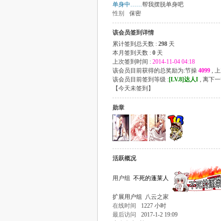
单身中……
帮我摆脱单身吧
性别
保密
该会员签到详情
累计签到总天数 :
298
天
本月签到天数 :
0
天
上次签到时间 :
2014-11-04 04:18
该会员目前获得的总奖励为:节操
4099
, 
该会员目前签到等级 :
[LV.8]达人I
, 离下
【
今天未签到
】
勋章
活跃概况
用户组
不死的蓬莱人
扩展用户组
八云之家
在线时间
1227 小时
最后访问
2017-1-2 19:09