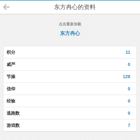
东方冉心的资料
点击重新加载
东方冉心
积分
11
威严
0
节操
128
信仰
0
经验
0
逃跑数
0
游戏数
7