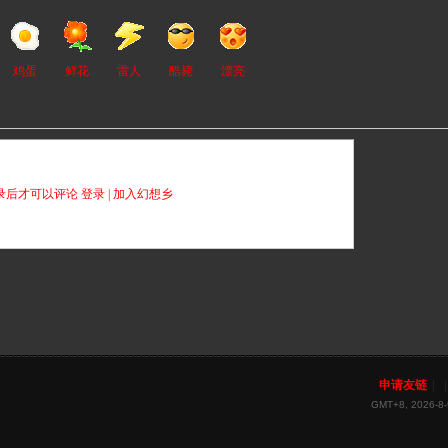
鸡蛋
鲜花
雷人
酷毙
漂亮
录后才可以评论
登录
|
加入幻想乡
申请友链
|
|
GMT+8, 2026-8-