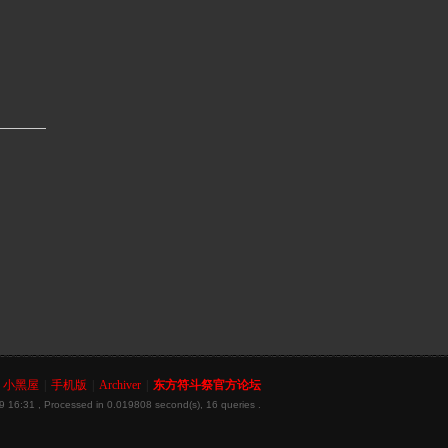
小黑屋
|
手机版
|
Archiver
|
东方符斗祭官方论坛
9 16:31
, Processed in 0.019808 second(s), 16 queries .