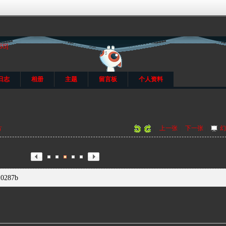
SS]
日志
相册
主题
留言板
个人资料
片
|
上一张
|
下一张
|
幻
10287b