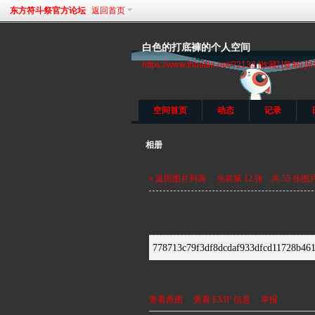
东方符斗祭官方论坛
返回首页
白色的打底褲的个人空间
https://www.thbattle.net/?2133
[收藏]
[复制]
[R
空间首页
动态
记录
相册
« 返回图片列表
|
当前第 12 张
|
共 55 张图
778713c79f3df8dcdaf933dfcd11728b46
上传于 2012-8-5 17:00 (249 KB)
查看原图
|
查看 EXIF 信息
|
举报