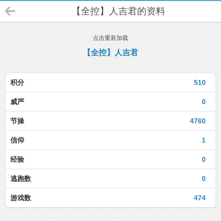
【全控】人吉君的资料
点击重新加载
【全控】人吉君
积分
510
威严
0
节操
4760
信仰
1
经验
0
逃跑数
0
游戏数
474