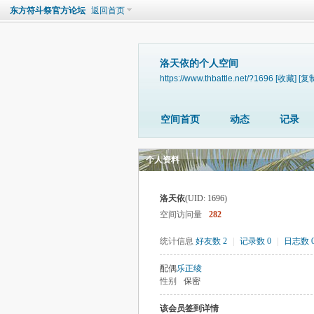
东方符斗祭官方论坛
返回首页
洛天依的个人空间
https://www.thbattle.net/?1696
[收藏]
[复
空间首页
动态
记录
个人资料
洛天依
(UID: 1696)
空间访问量
282
统计信息
好友数 2
|
记录数 0
|
日志数 
配偶
乐正绫
性别
保密
该会员签到详情