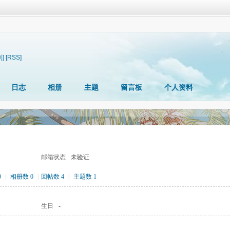
制]
[RSS]
日志
相册
主题
留言板
个人资料
邮箱状态
未验证
0
|
相册数 0
|
回帖数 4
|
主题数 1
生日
-