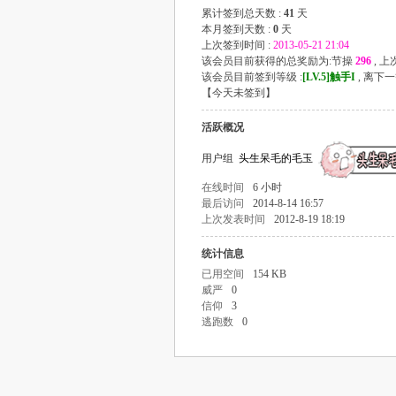
累计签到总天数 :
41
天
本月签到天数 :
0
天
上次签到时间 :
2013-05-21 21:04
该会员目前获得的总奖励为:节操
296
, 
该会员目前签到等级 :
[LV.5]触手I
, 离下
【
今天未签到
】
活跃概况
用户组
头生呆毛的毛玉
在线时间
6 小时
最后访问
2014-8-14 16:57
上次发表时间
2012-8-19 18:19
统计信息
已用空间
154 KB
威严
0
信仰
3
逃跑数
0