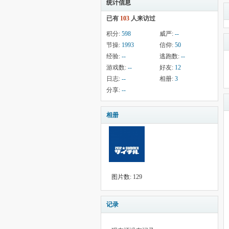
统计信息
已有
103
人来访过
积分:
598
威严:
--
节操:
1993
信仰:
50
经验:
--
逃跑数:
--
游戏数:
--
好友:
12
日志:
--
相册:
3
分享:
--
相册
图片数: 129
记录