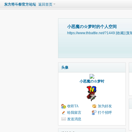
东方符斗祭官方论坛
返回首页
小恶魔の☆梦时的个人空间
https://www.thbattle.net/?1449
[收藏]
[复
头像
小恶魔の☆梦时
收听TA
加为好友
给我留言
打个招呼
发送消息