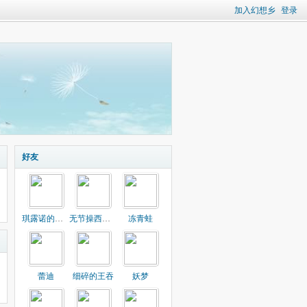
加入幻想乡
登录
好友
琪露诺的电冰箱
无节操西瓜⑨
冻青蛙
蕾迪
细碎的王吞
妖梦