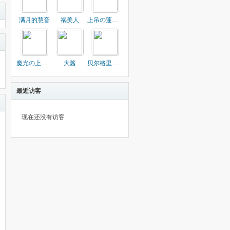
满月的慧音
祸美人
上吊の蓬莱人形
魔光の上海人形
大酱
贝尔格里尔斯
最近访客
现在还没有访客