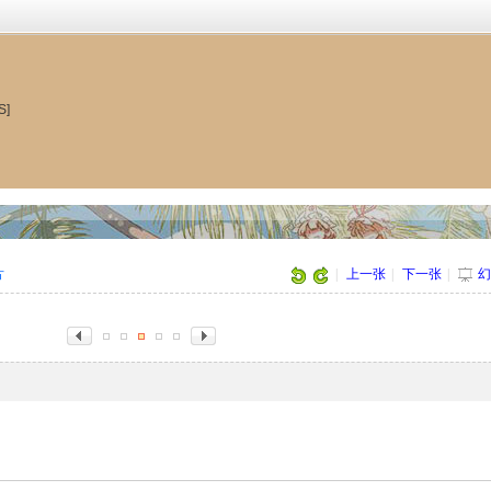
S]
片
|
上一张
|
下一张
|
幻