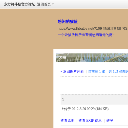
东方符斗祭官方论坛
返回首页
悠闲的猫篮
https://www.thbattle.net/?109
[收藏]
[复制]
[RS
一个让猫放松所有警惕悠闲睡觉的窝~
相册
« 返回图片列表
|
当前第 1 张
|
共 153 张图
1
上传于 2012-6-20 09:29 (184 KB)
查看原图
|
查看 EXIF 信息
|
举报