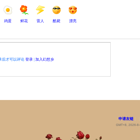
鸡蛋
鲜花
雷人
酷毙
漂亮
录后才可以评论
登录
|
加入幻想乡
申请友链
|
|
GMT+8, 2026-8-