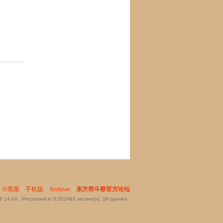
小黑屋
|
手机版
|
Archiver
|
东方符斗祭官方论坛
6 14:44
, Processed in 0.022483 second(s), 16 queries .