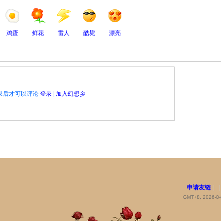
鸡蛋
鲜花
雷人
酷毙
漂亮
录后才可以评论
登录
|
加入幻想乡
申请友链
|
|
GMT+8, 2026-8-