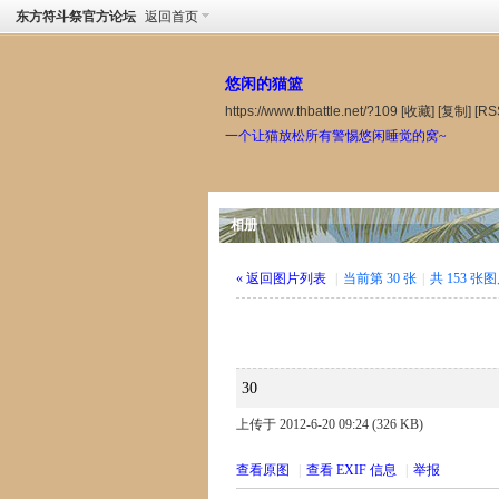
东方符斗祭官方论坛
返回首页
悠闲的猫篮
https://www.thbattle.net/?109
[收藏]
[复制]
[RS
一个让猫放松所有警惕悠闲睡觉的窝~
相册
« 返回图片列表
|
当前第 30 张
|
共 153 张
30
上传于 2012-6-20 09:24 (326 KB)
查看原图
|
查看 EXIF 信息
|
举报