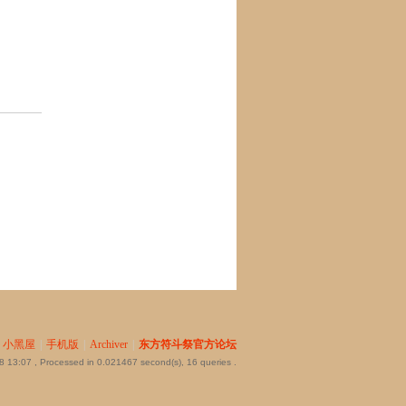
小黑屋
|
手机版
|
Archiver
|
东方符斗祭官方论坛
8 13:07
, Processed in 0.021467 second(s), 16 queries .