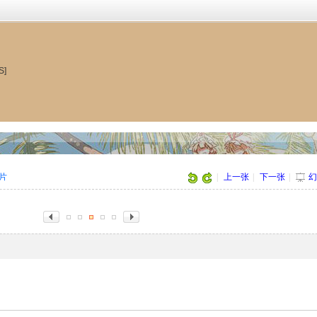
S]
图片
|
上一张
|
下一张
|
幻