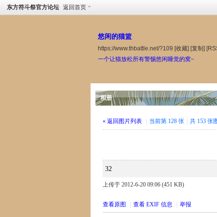
东方符斗祭官方论坛
返回首页
悠闲的猫篮
https://www.thbattle.net/?109
[收藏]
[复制]
[RS
一个让猫放松所有警惕悠闲睡觉的窝~
相册
« 返回图片列表
|
当前第 128 张
|
共 153 
32
上传于 2012-6-20 09:06 (451 KB)
查看原图
|
查看 EXIF 信息
|
举报