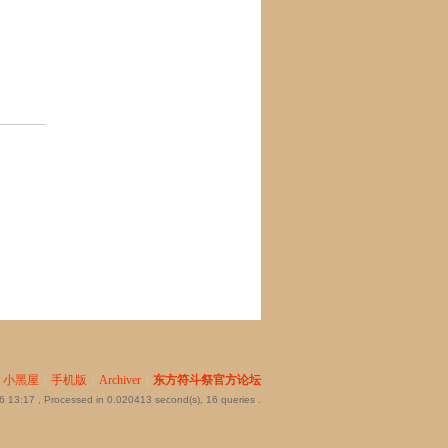
小黑屋
|
手机版
|
Archiver
|
东方符斗祭官方论坛
6 13:17
, Processed in 0.020413 second(s), 16 queries .