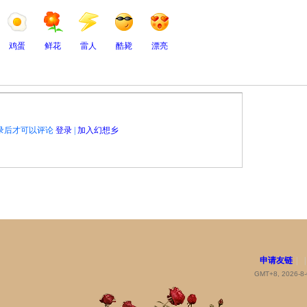
鸡蛋
鲜花
雷人
酷毙
漂亮
录后才可以评论
登录
|
加入幻想乡
申请友链
|
|
GMT+8, 2026-8-