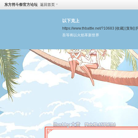
东方符斗祭官方论坛
返回首页
以下克上
https://www.thbattle.net/?10683
[收藏]
[复制]
[
吾等将以火焰革新世界