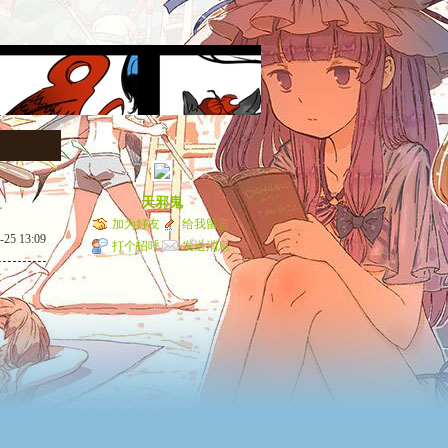
天邪鬼
加为好友
给我留言
-25 13:09
打个招呼
发送消息