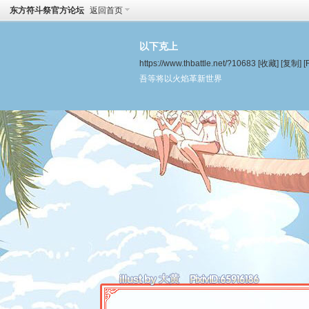
东方符斗祭官方论坛
返回首页
以下克上
https://www.thbattle.net/?10683
[收藏]
[复制]
[
吾等将以火焰革新世界