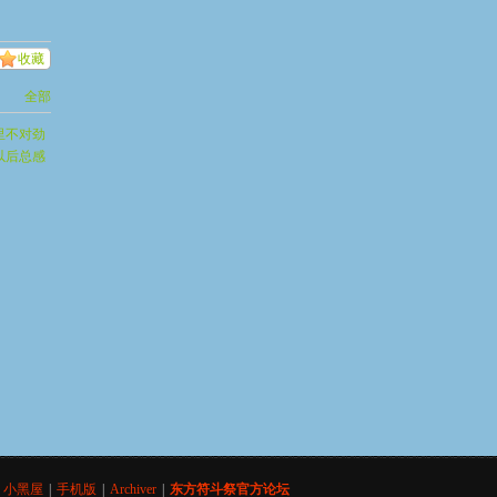
收藏
全部
里不对劲
以后总感
小黑屋
|
手机版
|
Archiver
|
东方符斗祭官方论坛