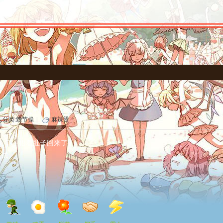
人分类:
致节操
|
麻辣烫
多 了，捂着肚子回来了。
试试。