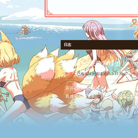
日志
开开心心去吃麻辣烫
热度
1
已有 824 次阅读
2015-3-15 18:47
|
个
开开心心去吃麻辣烫，点了20 的才，
真难受，要节制。下次去点点恶心丸