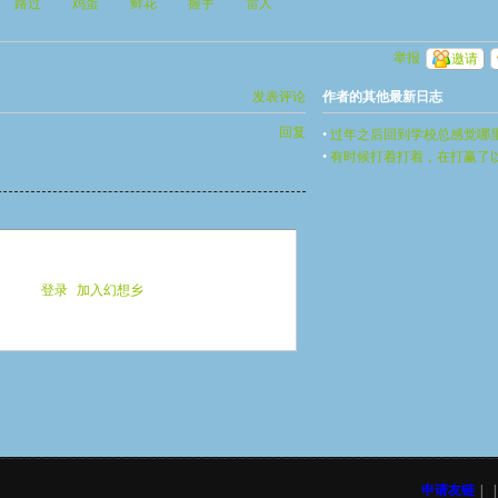
路过
鸡蛋
鲜花
握手
雷人
举报
邀请
发表评论
作者的其他最新日志
回复
•
过年之后回到学校总感觉哪
•
有时候打着打着，在打赢了
觉哪里错了
可以评论
登录
|
加入幻想乡
申请友链
|
|