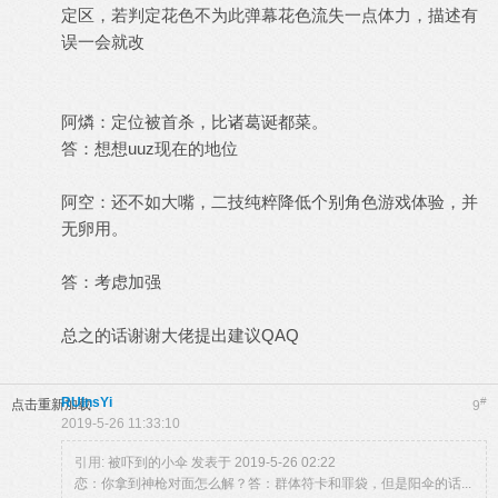
定区，若判定花色不为此弹幕花色流失一点体力，描述有
误一会就改
阿燐：定位被首杀，比诸葛诞都菜。
答：想想uuz现在的地位
阿空：还不如大嘴，二技纯粹降低个别角色游戏体验，并
无卵用。
答：考虑加强
总之的话谢谢大佬提出建议QAQ
RUInsYi
#
点击重新加载
9
2019-5-26 11:33:10
引用:
被吓到的小伞 发表于 2019-5-26 02:22
恋：你拿到神枪对面怎么解？答：群体符卡和罪袋，但是阳伞的话...