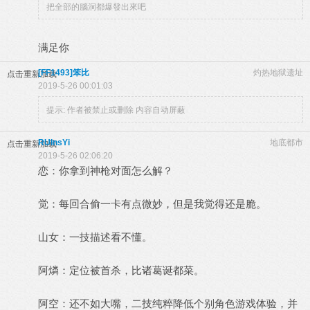
把全部的腦洞都爆發出來吧
满足你
[FF1493]笨比
灼热地狱遗址
点击重新加载
2019-5-26 00:01:03
提示:
作者被禁止或删除 内容自动屏蔽
RUInsYi
地底都市
点击重新加载
2019-5-26 02:06:20
恋：你拿到神枪对面怎么解？
觉：每回合偷一卡有点微妙，但是我觉得还是脆。
山女：一技描述看不懂。
阿燐：定位被首杀，比诸葛诞都菜。
阿空：还不如大嘴，二技纯粹降低个别角色游戏体验，并