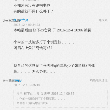
2016-12-4 08:58:52
不知道有没有说明书呢
有的话就不用什么补丁了
桜下の亡灵
地灵殿
点击重新加载
2016-12-4 09:34:23
本帖最后由 桜下の亡灵 于 2016-12-4 10:06 编辑
小伞的一技能多打了个锁定技。。。。
团扇右上角距离错写成4
我自己的这副多了张黑桃q的弹幕少了张黑桃7的弹
幕。。。。怎么办呢。。。
muyyi
灼热地狱遗址
点击重新加载
2016-12-4 13:35:16
桜下の亡灵 发表于 2016-12-4 09:34
引用:
小伞的一技能多打了个锁定技。。。。
团扇右上角距离错写成4