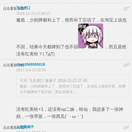
飞天虎口
#
点击重新加载
12
2016-12-23 17:40:17
尴尬，少的牌都补上了，然而补丁忘说了，在淘宝上说也
不回，结果今天都牌到了也不回
，而且居然
没有红美铃？( TдT)
chen3069595018
#
点击重新加载
13
2017-3-4 13:16:59
飞天虎口 发表于 2016-12-23 17:40
引用:
尴尬，少的牌都补上了，然而补丁忘说了，在淘宝上说也不回，结果
今天都牌到了也不回，而且居然没 ...
没有红美铃+1，还没有sp二妹，铃仙，我还多了一张神
妈，一张早苗，一张西瓜(´・ω・`)
人间脑洞子
#
点击重新加载
14