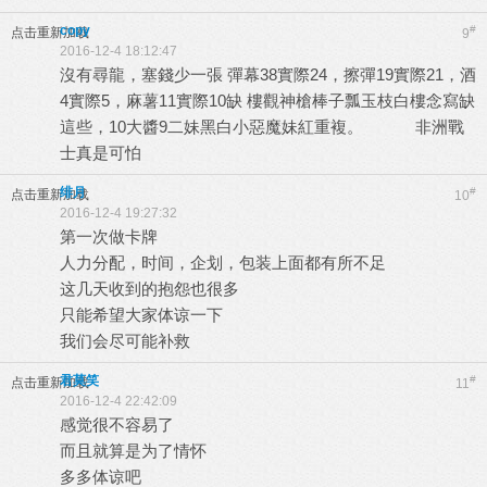
copy
#
点击重新加载
9
2016-12-4 18:12:47
沒有尋龍，塞錢少一張 彈幕38實際24，擦彈19實際21，酒
4實際5，麻薯11實際10缺 樓觀神槍棒子瓢玉枝白樓念寫缺
這些，10大醬9二妹黑白小惡魔妹紅重複。 非洲戰
士真是可怕
绯月
#
点击重新加载
10
2016-12-4 19:27:32
第一次做卡牌
人力分配，时间，企划，包装上面都有所不足
这几天收到的抱怨也很多
只能希望大家体谅一下
我们会尽可能补救
君莫笑
#
点击重新加载
11
2016-12-4 22:42:09
感觉很不容易了
而且就算是为了情怀
多多体谅吧