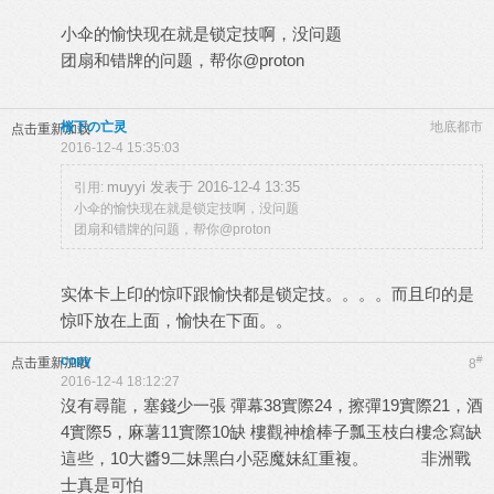
小伞的愉快现在就是锁定技啊，没问题
团扇和错牌的问题，帮你@proton
桜下の亡灵
地底都市
点击重新加载
2016-12-4 15:35:03
muyyi 发表于 2016-12-4 13:35
引用:
小伞的愉快现在就是锁定技啊，没问题
团扇和错牌的问题，帮你@proton
实体卡上印的惊吓跟愉快都是锁定技。。。。而且印的是
惊吓放在上面，愉快在下面。。
copy
#
点击重新加载
8
2016-12-4 18:12:27
沒有尋龍，塞錢少一張 彈幕38實際24，擦彈19實際21，酒
4實際5，麻薯11實際10缺 樓觀神槍棒子瓢玉枝白樓念寫缺
這些，10大醬9二妹黑白小惡魔妹紅重複。 非洲戰
士真是可怕