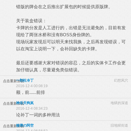
错版的牌会在之后推出扩展包的时候提供原版牌。
关于装盒错误：
卡牌的分发是人工进行的，出错是无法避免的，目前有发
现给了两张水桥和没有BOSS身份牌的。
现场玩家发现后可以明天来找我换，之后再发现错误，可
以在淘宝上说明一下，会补回缺失的卡牌。
最后还要感谢大家对错误的容忍，之后的实体卡工作会更
加仔细认真，尽量避免类似错误。
一剂杜冷丁
幻想风穴
点击重新加载
2016-12-4 00:08:19
额，前......前排
神乐天狗岚
地狱的深道
点击重新加载
2016-12-4 08:34:23
论补丁一词的多种用法
核弹の阿空
旧地狱街道
点击重新加载